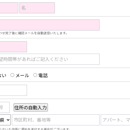
名
わせ完了後に確認メールを自動送信いたします。
望時間帯があればご記入ください
ない
メール
電話
号
市区町村、番地等
アパート、
ただいた住所に資料を送付する場合がございます。