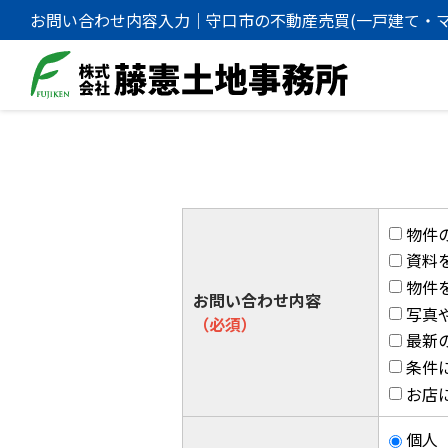
お問い合わせ内容入力｜守口市の不動産売買(一戸建て・
事務所
物件
資料
物件
お問い合わせ内容
写真
（必須）
最新
条件
お店
個人