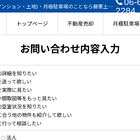
06-
マンション・土地)・月極駐車場のことなら藤憲土地
2284
トップページ
不動産売却
月極駐車場
お問い合わせ内容入力
の詳細を知りたい
を送って欲しい
を実際に見たい
や間取図等をもっと見たい
の空室状況を知りたい
に合う他の物件も紹介して欲しい
に行って相談したい
法人