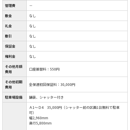
管理費
－
敷金
なし
礼金
なし
敷引
なし
保証金
なし
権利金
なし
その他月額
口座振替料
：
550円
費用
その他初期
全保連初回保証料
：
30,000円
費用
駐車場設備
舗装、シャッター付き
Ａ1～Ｄ4 35,000円（シャッター前の区画1台無料で駐車
可）
幅2,960mm
奥行5,800mm