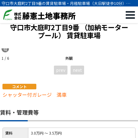
守口市大庭町2丁目9番の賃貸駐車場・月極駐車場（大日駅徒歩10分）
[23100]
守口市大庭町2丁目9番 （加納モーター
プール）
賃貸駐車場
1 / 6
外観
prev
next
コメント
シャッター付ガレージ 満車
賃料・管理費等
賃料
3.0万円
～
3.5万円