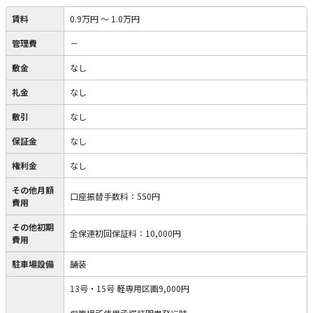
賃料
0.9万円
～
1.0万円
管理費
－
敷金
なし
礼金
なし
敷引
なし
保証金
なし
権利金
なし
その他月額
口座振替手数料
：
550円
費用
その他初期
全保連初回保証料
：
10,000円
費用
駐車場設備
舗装
13号・15号 軽専用区画9,000円