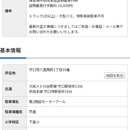
保管場所使用承諾証明書発行時
証明書発行手数料 10,000円
備考
トラック(2t以上)・大型バス、特殊車両駐車不可
最新の空き情報につきましてはご来店・お電話・メール等で
お問い合わせお願いいたします。
基本情報
守口市八雲西町1丁目35番
所在地
地図を表示
大阪メトロ谷町線 守口駅徒歩13分
交通
京阪本線 守口市駅徒歩18分
駐車場名
第2西田モータープール
駐車場種別
平面
小学校区
下島小