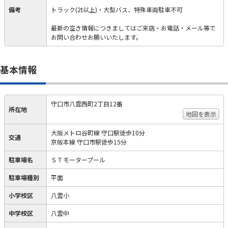
備考
トラック(2t以上)・大型バス、特殊車両駐車不可
最新の空き情報につきましてはご来店・お電話・メール等で
お問い合わせお願いいたします。
基本情報
守口市八雲西町2丁目12番
所在地
地図を表示
大阪メトロ谷町線 守口駅徒歩10分
交通
京阪本線 守口市駅徒歩15分
駐車場名
ＳＴモータープール
駐車場種別
平面
小学校区
八雲小
中学校区
八雲中