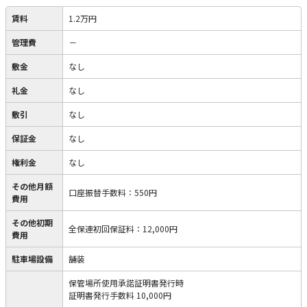
賃料
1.2万円
管理費
－
敷金
なし
礼金
なし
敷引
なし
保証金
なし
権利金
なし
その他月額
口座振替手数料
：
550円
費用
その他初期
全保連初回保証料
：
12,000円
費用
駐車場設備
舗装
保管場所使用承諾証明書発行時
証明書発行手数料 10,000円