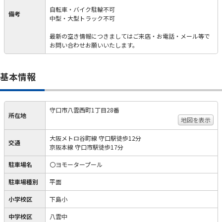
自転車・バイク駐輪不可
備考
中型・大型トラック不可
最新の空き情報につきましてはご来店・お電話・メール等で
お問い合わせお願いいたします。
基本情報
守口市八雲西町1丁目28番
所在地
地図を表示
大阪メトロ谷町線 守口駅徒歩12分
交通
京阪本線 守口市駅徒歩17分
駐車場名
〇ヨモータープール
駐車場種別
平面
小学校区
下島小
中学校区
八雲中