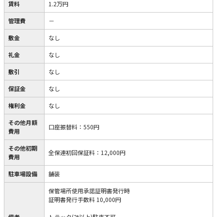
賃料
1.2万円
管理費
－
敷金
なし
礼金
なし
敷引
なし
保証金
なし
権利金
なし
その他月額
口座振替料
：
550円
費用
その他初期
全保連初回保証料
：
12,000円
費用
駐車場設備
舗装
保管場所使用承諾証明書発行時
証明書発行手数料 10,000円
備考
トラック(2t以上)駐車不可