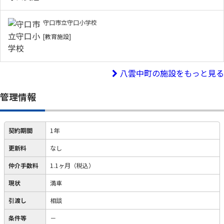
守口市立守口小学校
[教育施設]
八雲中町の施設をもっと見る
管理情報
契約期間
1年
更新料
なし
仲介手数料
1.1ヶ月（税込）
現状
満車
引渡し
相談
条件等
－