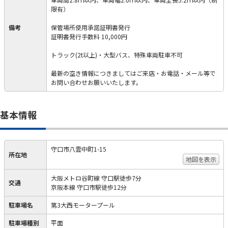
限有）
備考
保管場所使用承諾証明書発行
証明書発行手数料 10,000円
トラック(2t以上)・大型バス、特殊車両駐車不可
最新の空き情報につきましてはご来店・お電話・メール等で
お問い合わせお願いいたします。
基本情報
守口市八雲中町1-15
所在地
地図を表示
大阪メトロ谷町線 守口駅徒歩7分
交通
京阪本線 守口市駅徒歩12分
駐車場名
第3大西モータープール
駐車場種別
平面