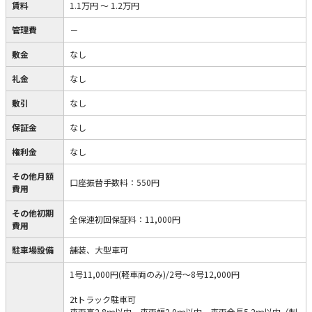
賃料
1.1万円
～
1.2万円
管理費
－
敷金
なし
礼金
なし
敷引
なし
保証金
なし
権利金
なし
その他月額
口座振替手数料
：
550円
費用
その他初期
全保連初回保証料
：
11,000円
費用
駐車場設備
舗装、大型車可
1号11,000円(軽車両のみ)/2号～8号12,000円
2tトラック駐車可
車両高2.8ｍ以内、車両幅2.0ｍ以内、車両全長5.2ｍ以内（制