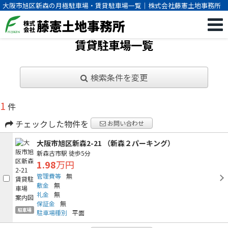
大阪市旭区新森の月極駐車場・賃貸駐車場一覧｜株式会社藤憲土地事務所
賃貸駐車場一覧
検索条件を変更
1
件
チェックした物件を
お問い合わせ
大阪市旭区新森2-21 （新森２パーキング）
新森古市駅
徒歩5分
1.98
万円
管理費等
無
敷金
無
礼金
無
保証金
無
駐車場
駐車場種別
平面