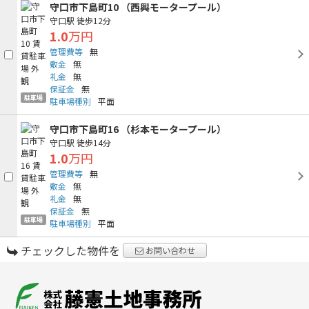
守口市下島町10 （西興モータープール）
守口駅
徒歩12分
1.0
万円
管理費等
無
敷金
無
礼金
無
保証金
無
駐車場
駐車場種別
平面
守口市下島町16 （杉本モータープール）
守口駅
徒歩14分
1.0
万円
管理費等
無
敷金
無
礼金
無
保証金
無
駐車場
駐車場種別
平面
チェックした物件を
お問い合わせ