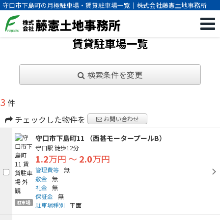
守口市下島町の月極駐車場・賃貸駐車場一覧｜株式会社藤憲土地事務所
賃貸駐車場一覧
検索条件を変更
3
件
チェックした物件を
お問い合わせ
守口市下島町11 （西甚モータープールB）
守口駅
徒歩12分
1.2
万円
～
2.0
万円
管理費等
無
敷金
無
礼金
無
保証金
無
駐車場
駐車場種別
平面