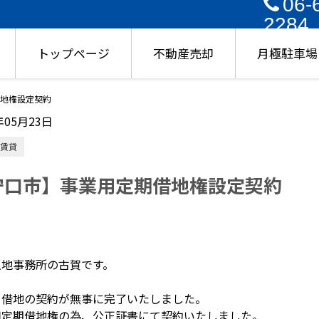
06-
2284
トップページ
不動産売却
月極駐車場
地権設定契約
年05月23日
賃貸
守口市】事業用定期借地権設定契約
土地事務所の古賀です。
、借地の契約が無事に完了いたしました。
用定期借地権の為、公正証書にて契約いたしました。