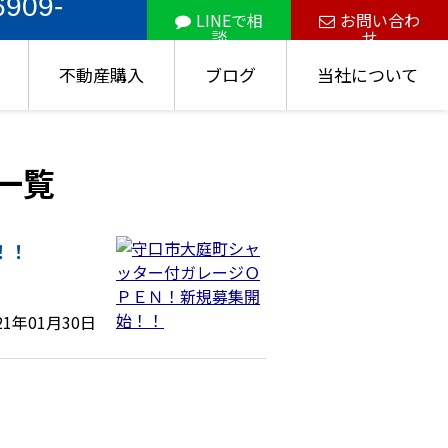
6909-
LINEで相
お問い合わ
談
せ
不動産購入
ブログ
当社について
事一覧
！！
21年01月30日